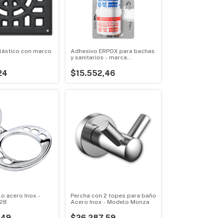
plástico con marco
Adhesivo ERPOX para bachas
y sanitarios - marca
Suprabond
24
$15.552,46
lo acero Inox -
Percha con 2 topes para baño
28
Acero Inox - Modelo Monza
,49
$26.287,59