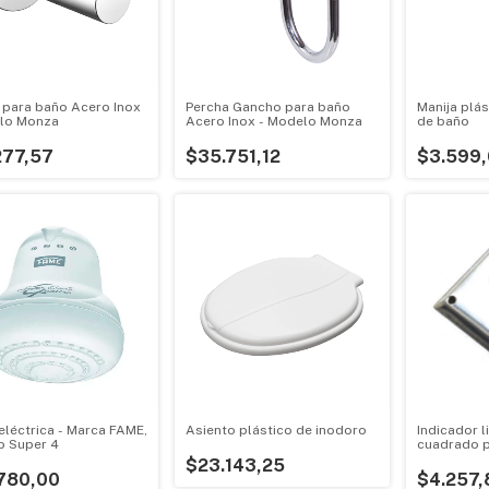
 para baño Acero Inox
Percha Gancho para baño
Manija plás
lo Monza
Acero Inox - Modelo Monza
de baño
277,57
$35.751,12
$3.599
eléctrica - Marca FAME,
Asiento plástico de inodoro
Indicador 
 Super 4
cuadrado 
$23.143,25
780,00
$4.257,