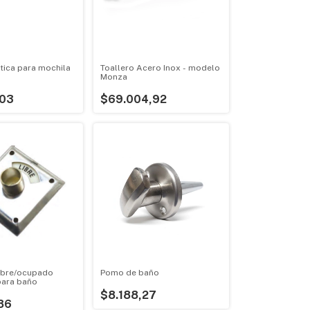
tica para mochila
Toallero Acero Inox - modelo
Monza
,03
$69.004,92
libre/ocupado
Pomo de baño
para baño
$8.188,27
86