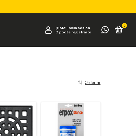
0
¡Hola!
Iniciá sesión
O podés registrarte
Ordenar