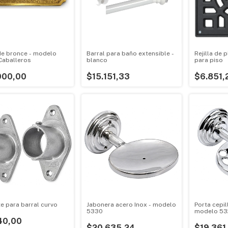
de bronce - modelo
Barral para baño extensible -
Rejilla de 
aballeros
blanco
para piso
000,00
$15.151,33
$6.851,
e para barral curvo
Jabonera acero Inox - modelo
Porta cepil
5330
modelo 53
40,00
$20.635,24
$19.361