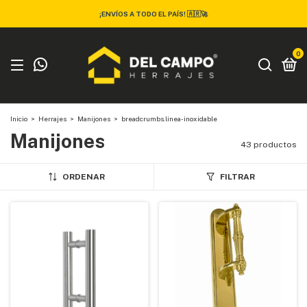
¡ENVÍOS A TODO EL PAÍS! 🇦🇷🚀
0
Inicio
>
Herrajes
>
Manijones
>
breadcrumbs.linea-inoxidable
Manijones
43 productos
ORDENAR
FILTRAR